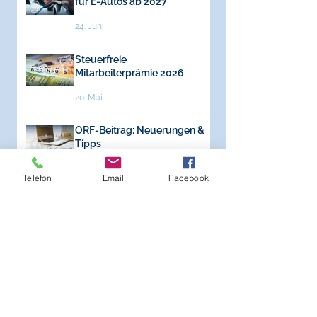
für E-Autos ab 2027
24. Juni
Steuerfreie
Mitarbeiterprämie 2026
20. Mai
ORF-Beitrag: Neuerungen &
Tipps
30. März
Telefon
Email
Facebook
Neuer Aufenthaltstitel
„Grenzgänger“
2. März
Frohe Weihnachten!
15. Dez. 2025