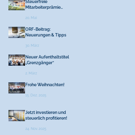
Steuerfreie
Mitarbeiterprämie
2026
20. Mai
ORF-Beitrag:
Neuerungen & Tipps
30. März
Neuer Aufenthaltstitel
„Grenzgänger“
2. März
Frohe Weihnachten!
15. Dez. 2025
Jetzt investieren und
steuerlich profitieren!
24. Nov. 2025